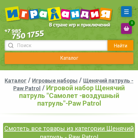
0
Найти
Каталог
/
/
Каталог
Игровые наборы
Щенячий патруль -
/
Игровой набор Щенячий
Paw Patrol
патруль "Самолет -воздушный
патруль"-Paw Patrol
Смотеть все товары из категории Щенячий
патруль - Paw Patrol