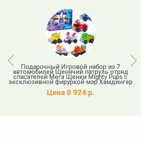
Previous
Next
Подарочный Игровой набор из 7
И
автомобилей Щенячий патруль отряд
п
спасателей Мега Щенки Mighty Pups с
эксклюзивной фируркой мэр Хамдингер
Цена 8 924 р.