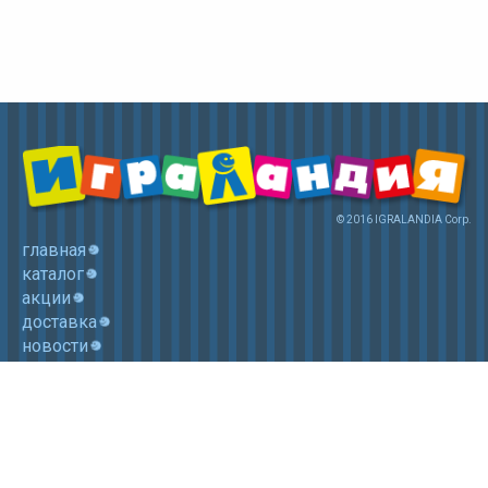
© 2016 IGRALANDIA Corp.
главная
каталог
акции
доставка
новости
контакты
корзина
+7 (985) 750 1755