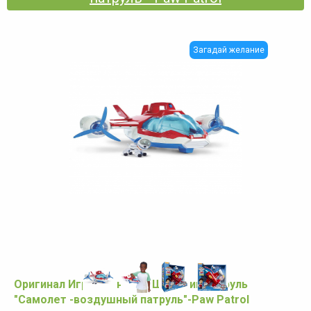
Загадай желание
Оригинал Игровой набор Щенячий патруль
"Самолет -воздушный патруль"-Paw Patrol