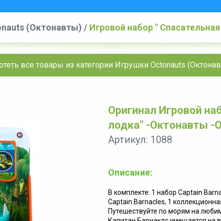
nauts (Октонавты)
/
Игровой набор " Спасательная
теть все товары из категории Игрушки Octonauts (Октона
Оригинал Игровой на
лодка" -Октонавты -O
Артикул: 1088
Описание:
В комплекте: 1 набор Captain Barna
Captain Barnacles, 1 коллекционна
Путешествуйте по морям на люби
Капитан Барнаклс умещается на 