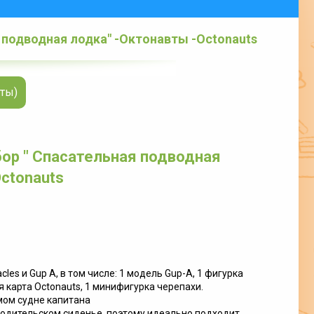
 подводная лодка" -Октонавты -Octonauts
вты)
бор " Спасательная подводная
ctonauts
cles и Gup A, в том числе: 1 модель Gup-A, 1 фигурка
я карта Octonauts, 1 минифигурка черепахи.
мом судне капитана
водительском сиденье, поэтому идеально подходит