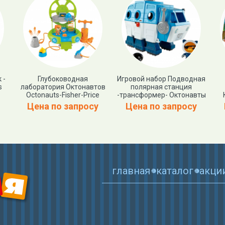
 -
Глубоководная
Игровой набор Подводная
s
лаборатория Октонавтов
полярная станция
Octonauts-Fisher-Price
-трансформер- Октонавты
Цена по запросу
Цена по запросу
главная
каталог
акци