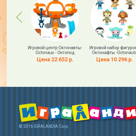
Previous
навты -
Игровой центр Октонавты-
Игровой набор фигурок
и Пингвин
Octonaus - Октопод
Октонафты -Octonaut
О
Цена 22 652 р.
Цена 10 296 р.
01 р.
© 2016 IGRALANDIA Corp.