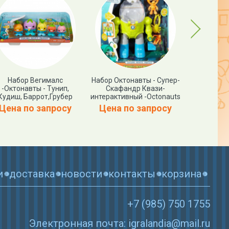
Next
Набор Вегималс
Набор Октонавты - Супер-
Пусковая
-Октонавты - Тунип,
Скафандр Квази-
Октонав
Кудиш, Баррот,Грубер
интерактивный -Octonauts
Цена по запросу
Цена по запросу
Цена п
и
доставка
новости
контакты
корзина
+7 (985) 750 1755
Электронная почта: igralandia@mail.ru