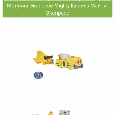
Могучий Экспресс Mighty Express Майти-
Экспресс