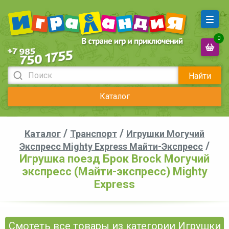
0
Найти
Каталог
/
/
Каталог
Транспорт
Игрушки Могучий
/
Экспресс Mighty Express Майти-Экспресс
Игрушка поезд Брок Brock Могучий
экспресс (Майти-экспресс) Mighty
Express
Смотеть все товары из категории Игрушки