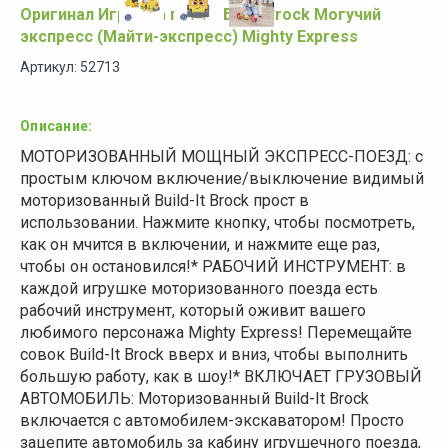
Оригинал Игрушка поезд Брок Brock Могучий
экспресс (Майти-экспресс) Mighty Express
Артикул: 52713
Описание:
МОТОРИЗОВАННЫЙ МОЩНЫЙ ЭКСПРЕСС-ПОЕЗД: с
простым ключом включение/выключение видимый
моторизованный Build-It Brock прост в
использовании.
Нажмите кнопку, чтобы посмотреть,
как он мчится в включении, и нажмите еще раз,
чтобы он остановился!
* РАБОЧИЙ ИНСТРУМЕНТ: в
каждой игрушке моторизованного поезда есть
рабочий инструмент, который оживит вашего
любимого персонажа Mighty Express!
Перемещайте
совок Build-It Brock вверх и вниз, чтобы выполнить
большую работу, как в шоу!
* ВКЛЮЧАЕТ ГРУЗОВЫЙ
АВТОМОБИЛЬ: Моторизованный Build-It Brock
включается с автомобилем-экскаватором!
Просто
зацепите автомобиль за кабину игрушечного поезда,