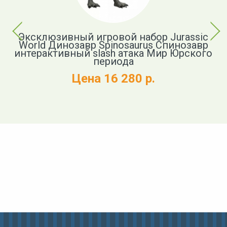
Previous
Next
Эксклюзивный игровой набор Jurassic
World Динозавр Spinosaurus Спинозавр
c
интерактивный slash атака Мир Юрского
в
периода
Цена 16 280 р.