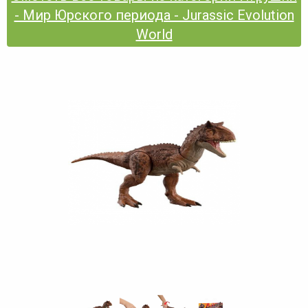
- Мир Юрского периода - Jurassic Evolution
World