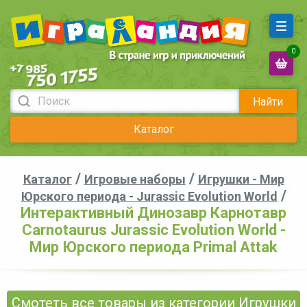
0
Найти
Каталог
/
/
Каталог
Игровые наборы
Игрушки - Мир
/
Юрского периода - Jurassic Evolution World
Интерактивный Динозавр Карнотавр
Carnotaurus Jurassic Evolution World -
Мир Юрского периода Primal Attak
Смотеть все товары из категории Игрушки