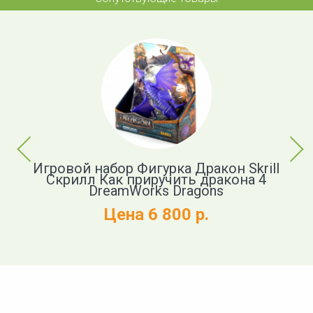
Previous
Next
ь
Игровой набор Фигурка Дракон Skrill
Ф
Скрилл Как приручить дракона 4
DreamWorks Dragons
Цена 6 800 р.