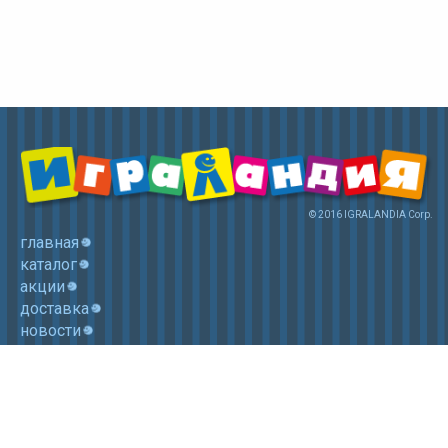
© 2016 IGRALANDIA Corp.
главная
каталог
акции
доставка
новости
контакты
корзина
+7 (985) 750 1755