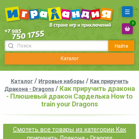
0
Найти
Каталог
/
/
Каталог
Игровые наборы
Как приручить
/
Как приручить дракона
Дракона - Dragons
- Плюшевый дракон Сарделька How to
train your Dragons
Смотеть все товары из категории Как
приручить Дракона - Dragons