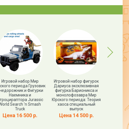
Next
Игровой набор Мир
Игровой набор фигурок
Фигурк
ского периода Грузовик
Дариуса эксклюзивная
ПРОЦЕРАТО
недорожник и Фигурки
фигурка Барионикса и
World PR
Наемника и
монолофозавра Мир
троцираптора Jurassic
Юрского периода: Теория
Цена
World Search 'n Smash
хаоса специальный
Truck
выпуск
Цена 16 500 р.
Цена 14 500 р.