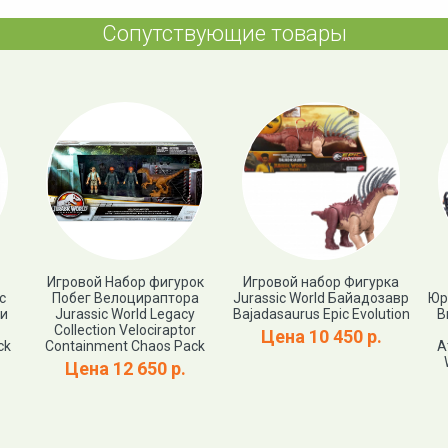
Сопутствующие товары
Игровой Набор фигурок
Игровой набор Фигурка
c
Побег Велоцираптора
Jurassic World Байадозавр
Юр
 и
Jurassic World Legacy
Bajadasaurus Epic Evolution
В
Collection Velociraptor
Цена 10 450 р.
ck
Containment Chaos Pack
А
Цена 12 650 р.