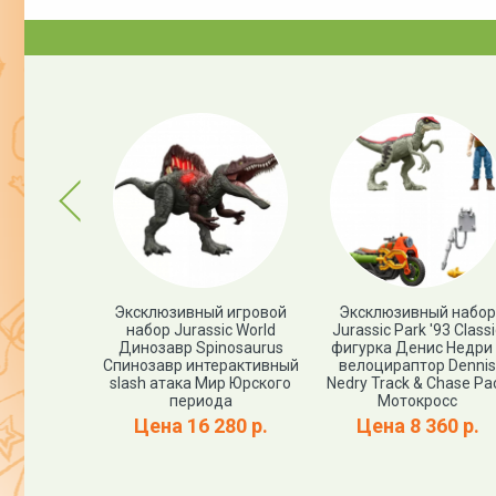
Previous
я фигурка
Эксклюзивный игровой
Эксклюзивный набор
nitolestes
набор Jurassic World
Jurassic Park '93 Classi
 периода
Динозавр Spinosaurus
фигурка Денис Недри
эммонд)
Спинозавр интерактивный
велоцираптор Dennis
assic World
slash атака Мир Юрского
Nedry Track & Chase Pa
й выпуск
периода
Мотокросс
00 р.
Цена 16 280 р.
Цена 8 360 р.