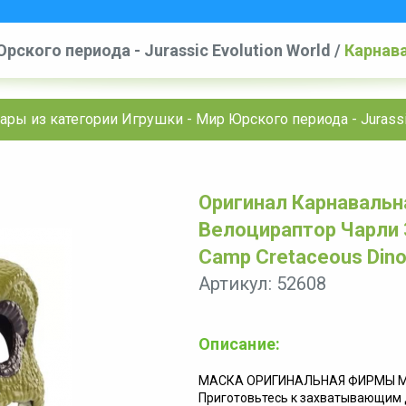
рского периода - Jurassic Evolution World
/
Карнав
Jurassic Evolution World Camp Cretaceous Dino Esc
ары из категории Игрушки - Мир Юрского периода - Jurassic
Оригинал Карнавальн
Велоцираптор Чарли З
Camp Cretaceous Dino
Артикул: 52608
Описание:
МАСКА ОРИГИНАЛЬНАЯ ФИРМЫ МАТ
Приготовьтесь к захватывающим 