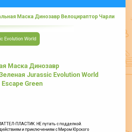
альная Маска Динозавр Велоцираптор Чарли
ape Green
 Evolution World
ая Маска Динозавр
еленая Jurassic Evolution World
 Escape Green
ТЕЛ-ПЛАСТИК. НЕ путать с подделкой.
действиям и приключениям с Миром Юрского