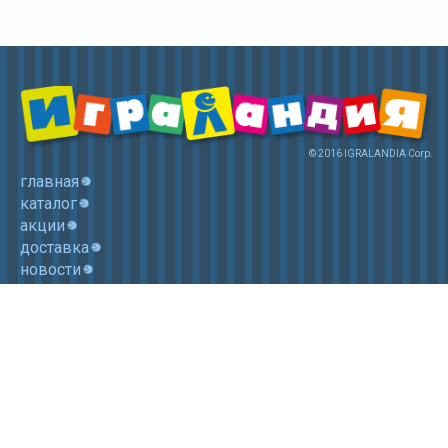
© 2016 IGRALANDIA Corp.
главная
каталог
акции
доставка
новости
контакты
корзина
+7 (985) 750 1755
Электронная почта: igralandia@mail.ru