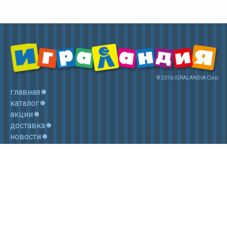
© 2016 IGRALANDIA Corp.
главная
каталог
акции
доставка
новости
контакты
корзина
+7 (985) 750 1755
Электронная почта: igralandia@mail.ru