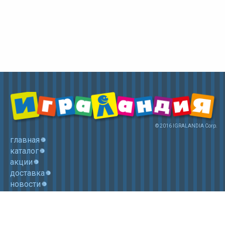
© 2016 IGRALANDIA Corp.
главная
каталог
акции
доставка
новости
контакты
корзина