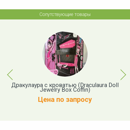
Сопутствующие товары
Previous
Next
с
Дракулаура с кроватью (Draculaura Doll
-
Jewelry Box Coffin)
к
Цена по запросу