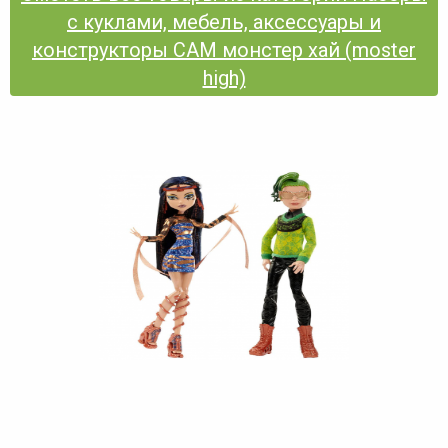
с куклами, мебель, аксессуары и
конструкторы CAM монстер хай (moster
high)