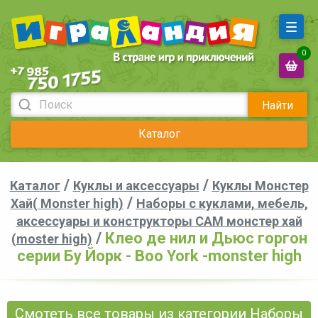
0
Найти
Каталог
/
/
Каталог
Куклы и аксессуары
Куклы Монстер
/
Хай( Monster high)
Наборы с куклами, мебель,
аксессуары и конструкторы CAM монстер хай
/
Клео де нил и Дьюс горгон
(moster high)
серии Бу Йорк - Boo York -monster high
Смотеть все товары из категории Наборы