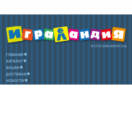
© 2016 IGRALANDIA Corp.
главная
каталог
акции
доставка
новости
контакты
корзина
+7 (985) 750 1755
Электронная почта: igralandia@mail.ru