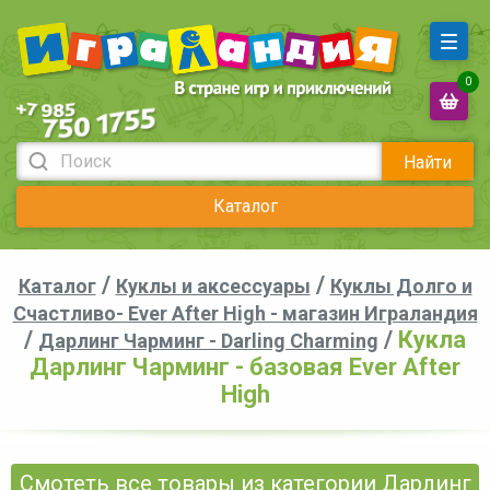
0
Найти
Каталог
/
/
Каталог
Куклы и аксессуары
Куклы Долго и
Счастливо- Ever After High - магазин Играландия
/
/
Кукла
Дарлинг Чарминг - Darling Charming
Дарлинг Чарминг - базовая Ever After
High
Смотеть все товары из категории Дарлинг