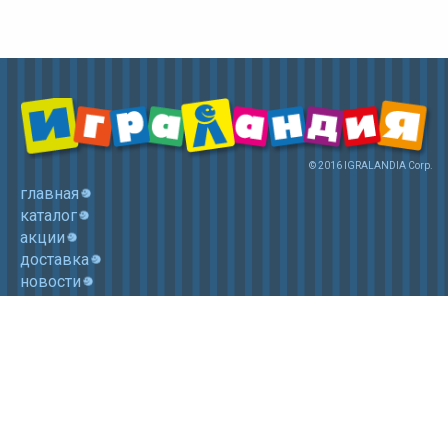
© 2016 IGRALANDIA Corp.
главная
каталог
акции
доставка
новости
контакты
корзина
+7 (985) 750 1755
Электронная почта: igralandia@mail.ru