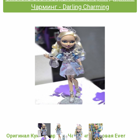
Чарминг - Darling Charming
Оригинал Кукла Дарлинг Чарминг - базовая Ever