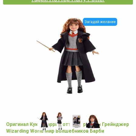
Загадай желание
Оригинал Кукла Гарри Поттер Гермиона Грейнджер
Wizarding World Мир Волшебников Барби