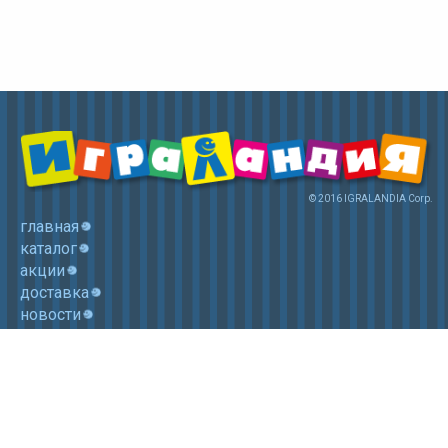
© 2016 IGRALANDIA Corp.
главная
каталог
акции
доставка
новости
контакты
корзина
+7 (985) 750 1755