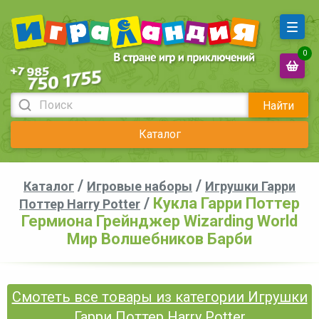
0
Найти
Каталог
/
/
Каталог
Игровые наборы
Игрушки Гарри
/
Кукла Гарри Поттер
Поттер Harry Potter
Гермиона Грейнджер Wizarding World
Мир Волшебников Барби
Смотеть все товары из категории Игрушки
Гарри Поттер Harry Potter