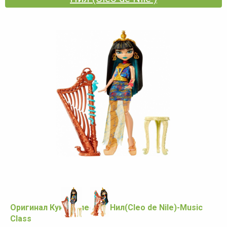
Оригинал Кукла Клео Де Нил(Cleo de Nile)-Music
Class