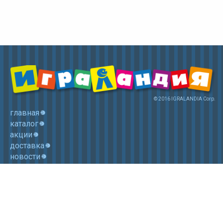
© 2016 IGRALANDIA Corp.
главная
каталог
акции
доставка
новости
контакты
корзина
+7 (985) 750 1755