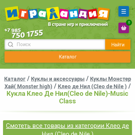
0
Найти
Каталог
/
/
Каталог
Куклы и аксессуары
Куклы Монстер
/
/
Хай( Monster high)
Клео де Нил (Cleo de Nile )
Кукла Клео Де Нил(Cleo de Nile)-Music
Class
Смотеть все товары из категории Клео де
Нил (Cleo de Nile )