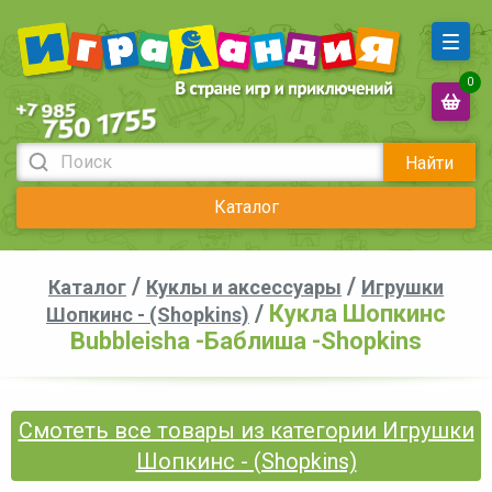
0
Найти
Каталог
/
/
Каталог
Куклы и аксессуары
Игрушки
/
Кукла Шопкинс
Шопкинс - (Shopkins)
Bubbleisha -Баблиша -Shopkins
Смотеть все товары из категории Игрушки
Шопкинс - (Shopkins)