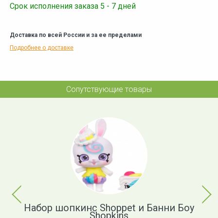
Срок исполнения заказа 5 - 7 дней
Доставка по всей России и за ее пределами
Подробнее о доставке
Сопутствующие товары
Previous
Next
il'
Набор шопкинс Shoppet и Банни Боу
Н
Shopkins