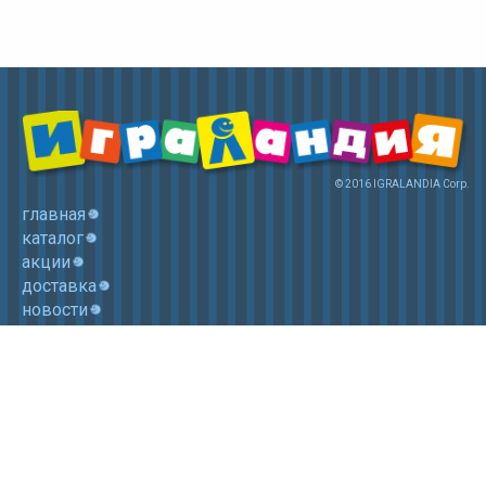
© 2016 IGRALANDIA Corp.
главная
каталог
акции
доставка
новости
контакты
корзина
+7 (985) 750 1755
Электронная почта: igralandia@mail.ru