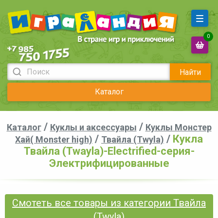
0
Найти
Каталог
/
/
Каталог
Куклы и аксессуары
Куклы Монстер
/
/
Кукла
Хай( Monster high)
Твайла (Twyla)
Твайла (Twayla)-Electrified-серия-
Электрифицированные
Смотеть все товары из категории Твайла
(Twyla)