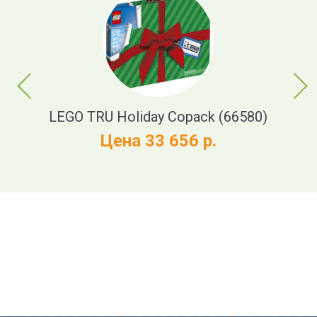
Previous
Next
LEGO TRU Holiday Copack (66580)
LE
Цена 33 656 р.