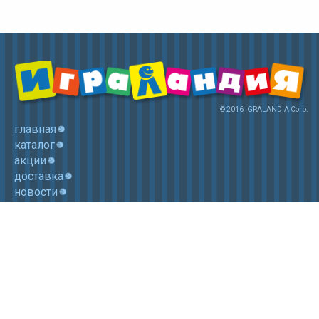
© 2016 IGRALANDIA Corp.
главная
каталог
акции
доставка
новости
контакты
корзина
+7 (985) 750 1755
Электронная почта: igralandia@mail.ru