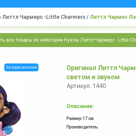
 Литтл Чармерс -Little Charmers
/
Литтл Чармес Лэв
ть все товары из категории Куклы Литтл Чармерс -Little Ch
Оригинал Литтл Чарм
Загадай желание
светом и звуком
Артикул: 1440
Описание:
Размер 17 см.
Производитель: