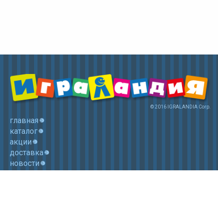
© 2016 IGRALANDIA Corp.
главная
каталог
акции
доставка
новости
контакты
корзина
+7 (985) 750 1755