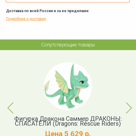
Доставка по всей России и за ее пределами
Подробнее о доставке
Сопутствующие товары
Previous
Next
Фигурка Дракона Саммер ДРАКОНЫ:
СПАСАТЕЛИ (Dragons: Rescue Riders)
Д
Цена 5 629 р.