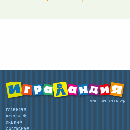
© 2016 IGRALANDIA Corp.
главная
каталог
акции
доставка