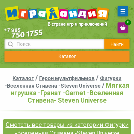
0
Найти
Каталог
/
/
Каталог
Герои мультфильмов
Фигурки
/
Мягкая
-Вселенная Стивена -Steven Universe
игрушка -Гранат -Garnet -Вселенная
Стивена- Steven Universe
Смотеть все товары из категории Фигурки
-Вселенная Стивена -Steven Universe