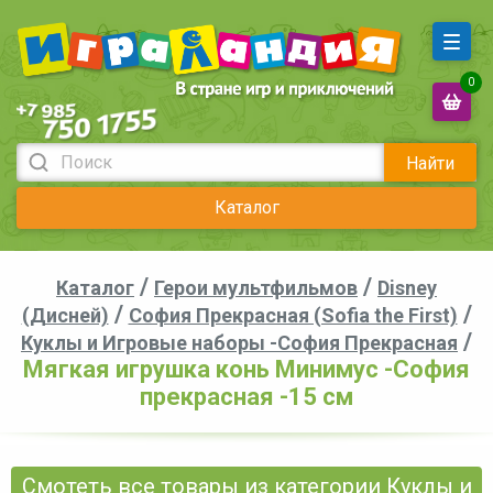
0
Найти
Каталог
/
/
Каталог
Герои мультфильмов
Disney
/
/
(Дисней)
София Прекрасная (Sofia the First)
/
Куклы и Игровые наборы -София Прекрасная
Мягкая игрушка конь Минимус -София
прекрасная -15 см
Смотеть все товары из категории Куклы и