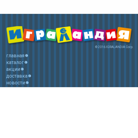
© 2016 IGRALANDIA Corp.
главная
каталог
акции
доставка
новости
контакты
корзина
+7 (985) 750 1755
Электронная почта: igralandia@mail.ru