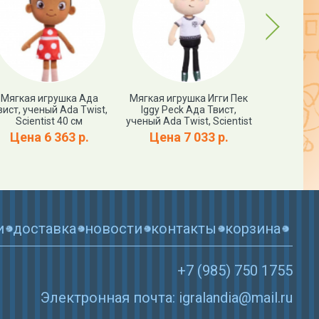
Next
Мягкая игрушка Ада
Мягкая игрушка Игги Пек
Игровой на
вист, ученый Ada Twist,
Iggy Peck Ада Твист,
учены
Scientist 40 см
ученый Ada Twist, Scientist
невидимы
со светом
Цена 6 363 р.
Цена 7 033 р.
Twist
Цена
и
доставка
новости
контакты
корзина
+7 (985) 750 1755
Электронная почта: igralandia@mail.ru