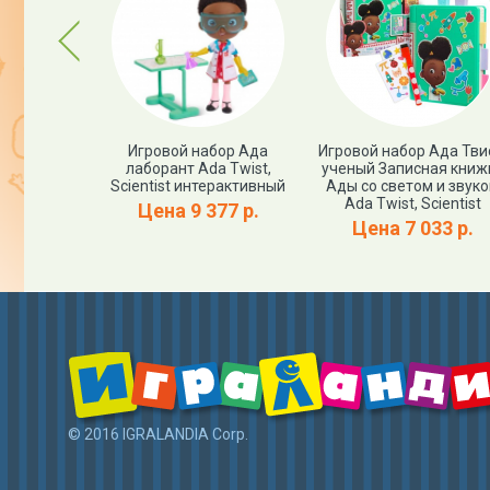
Previous
Ада Твист,
Игровой набор Ада
Игровой набор Ада Тви
атория на
лаборант Ada Twist,
ученый Записная книж
 Twist,
Scientist интерактивный
Ады со светом и звук
ist
Ada Twist, Scientist
Цена 9 377 р.
апросу
Цена 7 033 р.
© 2016 IGRALANDIA Corp.