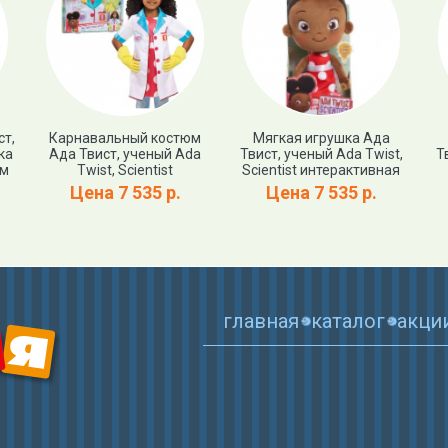
ст,
Карнавальный костюм
Мягкая игрушка Ада
ка
Ада Твист, ученый Ada
Твист, ученый Ada Twist,
Т
ом
Twist, Scientist
Scientist интерактивная
Цена 7 535 р.
Цена 7 535 р.
главная
каталог
акци