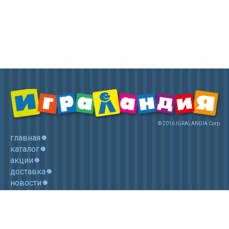
© 2016 IGRALANDIA Corp.
главная
каталог
акции
доставка
новости
контакты
корзина