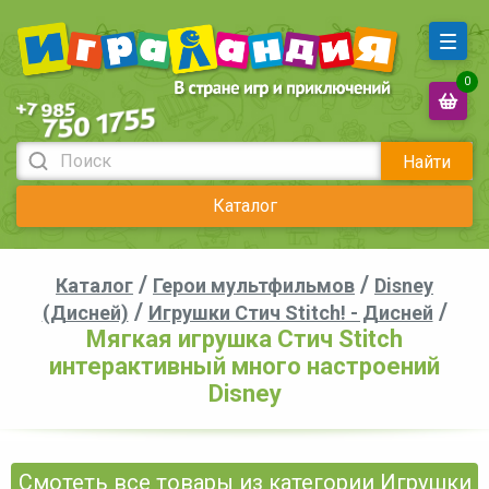
0
Найти
Каталог
/
/
Каталог
Герои мультфильмов
Disney
/
/
(Дисней)
Игрушки Стич Stitch! - Дисней
Мягкая игрушка Стич Stitch
интерактивный много настроений
Disney
Смотеть все товары из категории Игрушки