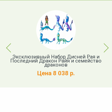
Previous
Next
кон
Эксклюзивный Набор Дисней Рая и
И
Последний Дракон Райя и семейство
драконов
Цена 8 038 р.