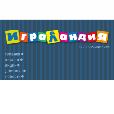
© 2016 IGRALANDIA Corp.
главная
каталог
акции
доставка
новости
контакты
корзина
+7 (985) 750 1755
Электронная почта: igralandia@mail.ru