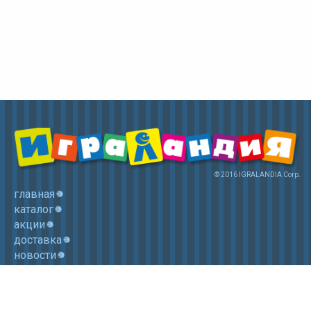
© 2016 IGRALANDIA Corp.
главная
каталог
акции
доставка
новости
контакты
корзина