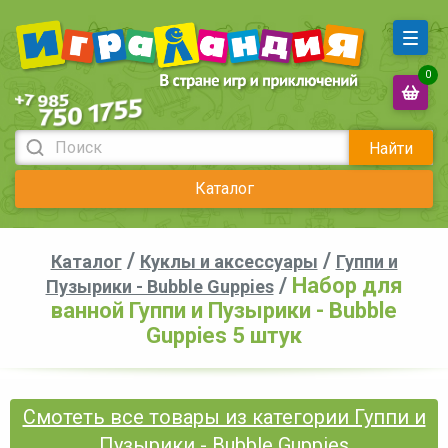
0
Найти
Каталог
/
/
Каталог
Куклы и аксессуары
Гуппи и
/
Набор для
Пузырики - Bubble Guppies
ванной Гуппи и Пузырики - Bubble
Guppies 5 штук
Смотеть все товары из категории Гуппи и
Пузырики - Bubble Guppies