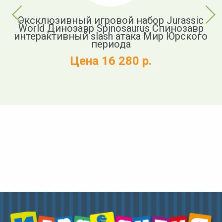
Previous
Next
Эксклюзивный игровой набор Jurassic
World Динозавр Spinosaurus Спинозавр
c
интерактивный slash атака Мир Юрского
в
периода
Цена 16 280 р.