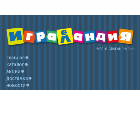
© 2016 IGRALANDIA Corp.
главная
каталог
акции
доставка
новости
контакты
корзина
+7 (985) 750 1755
Электронная почта: igralandia@mail.ru