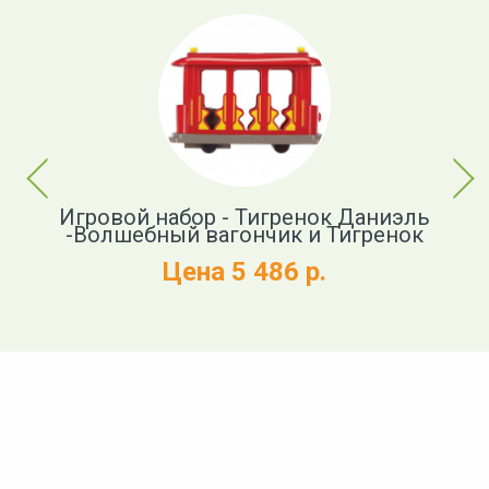
Previous
Next
ок
Игровой набор - Тигренок Даниэль
Н
-Волшебный вагончик и Тигренок
Цена 5 486 р.