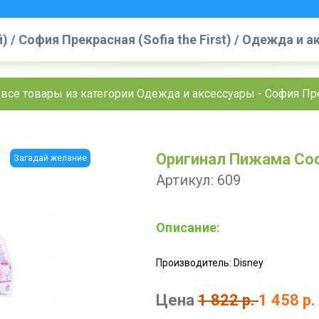
й)
/
София Прекрасная (Sofia the First)
/
Одежда и ак
Прекрасная - Дисней
 все товары из категории Одежда и аксессуары - София Пр
Оригинал Пижама Соф
Загадай желание
Артикул: 609
Описание:
Производитель: Disney
Цена
1 822 р.
1 458 р.