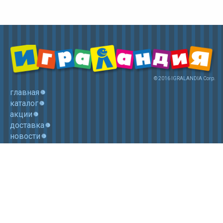
© 2016 IGRALANDIA Corp.
главная
каталог
акции
доставка
новости
контакты
корзина
+7 (985) 750 1755
Электронная почта: igralandia@mail.ru