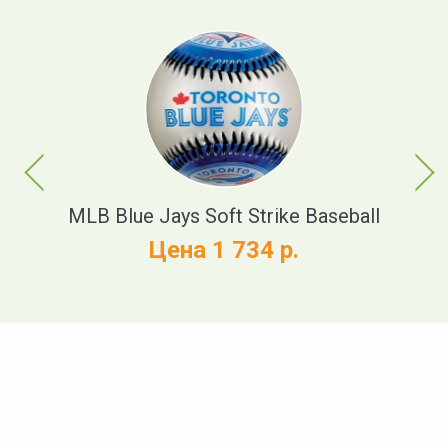
Previous
Next
ue
MLB Blue Jays Soft Strike Baseball
Fr
Цена 1 734 р.