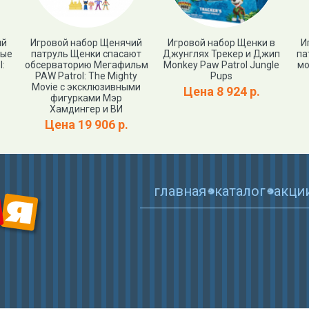
ий
Игровой набор Щенячий
Игровой набор Щенки в
И
ные
патруль Щенки спасают
Джунглях Трекер и Джип
па
:
обсерваторию Мегафильм
Monkey Paw Patrol Jungle
мо
PAW Patrol: The Mighty
Pups
Movie с эксклюзивными
Цена 8 924 р.
фигурками Мэр
Хамдингер и ВИ
Цена 19 906 р.
главная
каталог
акци