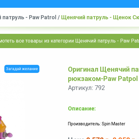
патруль - Paw Patrol
/
Щенячий патруль - Щенок С
мотеть все товары из категории Щенячий патруль - Paw Patr
Оригинал Щенячий па
Загадай желание
рюкзаком-Paw Patpol
Артикул: 792
Описание:
Производитель: Spin Master