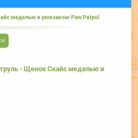
кайс медалью и рюкзаком-Paw Patpol
ol
труль - Щенок Скайс медалью и