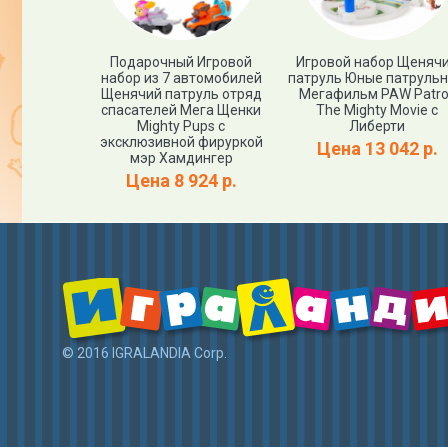
PAW Patrol:
Подарочный Игровой
Игровой набор Щеняч
 Movie
набор из 7 автомобилей
патруль Юные патруль
рансформер
Щенячий патруль отряд
Мегафильм PAW Patrol
Щенячий
спасателей Мега Щенки
The Mighty Movie с
ль
Mighty Pups с
Либерти
эксклюзивной фируркой
500 р.
Цена 13 042 р.
мэр Хамдингер
Цена 8 924 р.
© 2016 IGRALANDIA Corp.