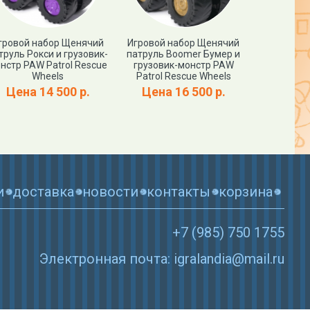
гровой набор Щенячий
Игровой набор Щенячий
Мягкая иг
труль Рокси и грузовик-
патруль Boomer Бумер и
патруль 
нстр PAW Patrol Rescue
грузовик-монстр PAW
PAW Patrol
Wheels
Patrol Rescue Wheels
Цена
Цена 14 500 р.
Цена 16 500 р.
и
доставка
новости
контакты
корзина
+7 (985) 750 1755
Электронная почта: igralandia@mail.ru