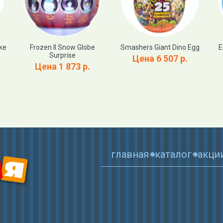
ike
Frozen II Snow Globe
Smashers Giant Dino Egg
E
Surprise
Цена 6 507 р.
Цена 1 873 р.
главная
каталог
акци