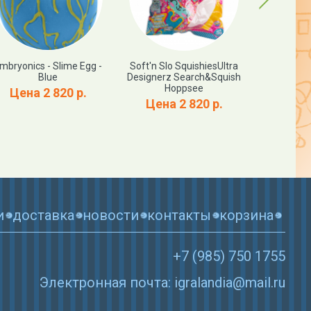
mbryonics - Slime Egg -
Soft'n Slo SquishiesUltra
Embryonics
Blue
Designerz Search&Squish
Y
Hoppsee
Цена 2 820 р.
Цена
Цена 2 820 р.
и
доставка
новости
контакты
корзина
+7 (985) 750 1755
Электронная почта: igralandia@mail.ru