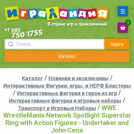
0
Найти
Каталог
/
/
Каталог
Новинки и эксклюзивы
Интерактивные Фигурки, игры, и НЕРФ Бластеры
/
/
Интерактивные фигурки и герои из игр
/
Интерактивные фигурки и игровые наборы
/
WWE
Транспорт и Игровые Наборы
WrestleMania Network Spotlight Superstar
Ring with Action Figures - Undertaker and
John Cena