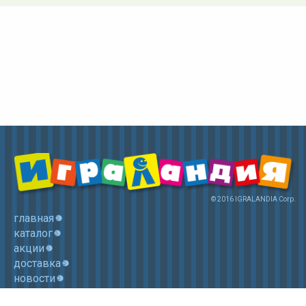
© 2016 IGRALANDIA Corp.
главная
каталог
акции
доставка
новости
контакты