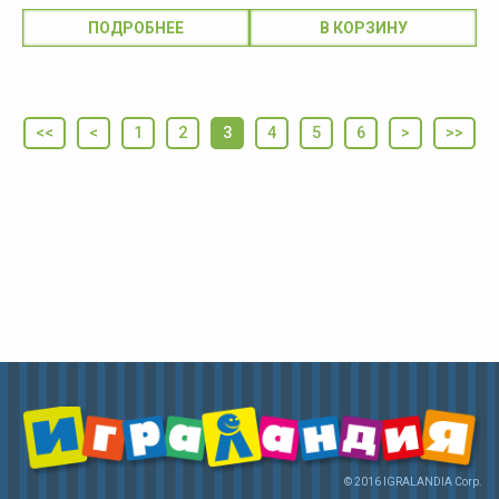
ПОДРОБНЕЕ
<<
<
1
2
3
4
5
6
>
>>
© 2016 IGRALANDIA Corp.