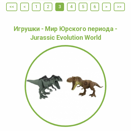
<<
<
1
2
3
4
5
6
>
>>
Игрушки - Мир Юрского периода -
Jurassic Evolution World