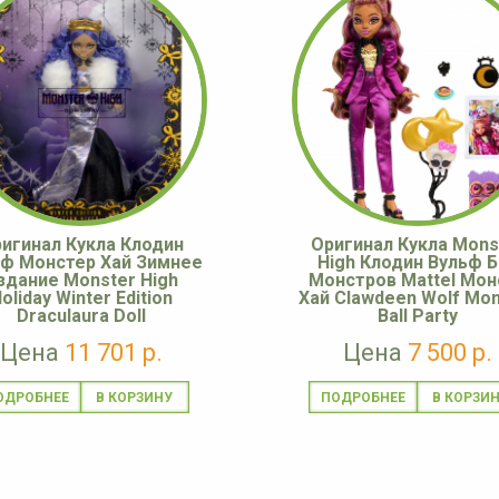
игинал Кукла Клодин
Оригинал Кукла Mons
ьф Монстер Хай Зимнее
High Клодин Вульф Б
здание Monster High
Монстров Mattel Мон
oliday Winter Edition
Хай Clawdeen Wolf Mon
Draculaura Doll
Ball Party
Цена
11 701 р.
Цена
7 500 р.
ОДРОБНЕЕ
ПОДРОБНЕЕ