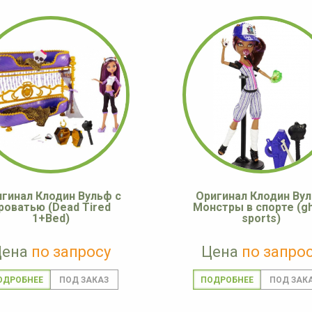
гинал Клодин Вульф с
Оригинал Клодин Ву
роватью (Dead Tired
Монстры в спорте (gh
1+Bed)
sports)
Цена
по запросу
Цена
по запро
ОДРОБНЕЕ
ПОДРОБНЕЕ