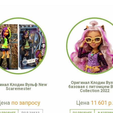
Оригинал Клодин Ву
инал Клодин Вульф New
базовая с питомцем B
Scaremester
Collection 2022
Цена
по запросу
Цена
11 601 р.