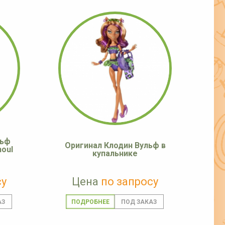
льф
Оригинал Клодин Вульф в
oul
купальнике
су
Цена
по запросу
ПОДРОБНЕЕ