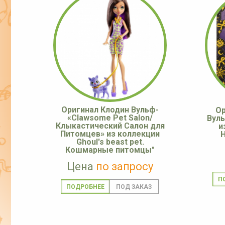
Оригинал Клодин Вульф-
Ор
«Clawsome Pet Salon/
Вул
Клыкастический Салон для
и
Питомцев» из коллекции
H
Ghoul's beast pet.
Кошмарные питомцы"
Цена
по запросу
П
ПОДРОБНЕЕ