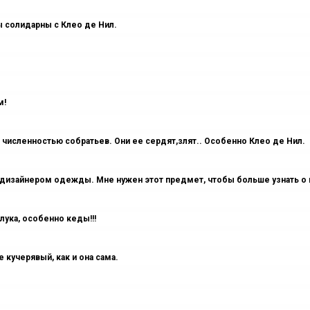
ы солидарны с Клео де Нил.
м!
исленностью собратьев. Они ее сердят,злят.. Особенно Клео де Нил.
дизайнером одежды. Мне нужен этот предмет, чтобы больше узнать о ма
лука, особенно кеды!!!
кучерявый, как и она сама.