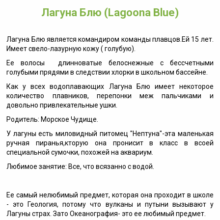
Лагуна Блю (Lagoona Blue)
Лагуна Блю является командиром команды плавцов.Ей 15 лет.
Имеет свело-лазурную кожу ( голубую).
Ее волосы длинноватые белоснежные с бессчетными
голубыми прядями в следствии хлорки в школьном бассейне.
Как у всех водоплавающих Лагуна Блю имеет некоторое
количество плавников, перепонки меж пальчиками и
довольно привлекательные ушки.
Родитель: Морское Чудище.
У лагуны есть миловидный питомец "Нептуна"-эта маленькая
ручная пиранья,кторую она пронисит в класс в всоей
специальной сумочки, похожей на аквариум.
Любимое занятие: Все, что всязанно с водой.
Ее самый нелюбимый предмет, которая она проходит в школе
- это Геология, потому что вулканы и путыни вызывают у
Лагуны страх. Зато Океанография- это ее любимый предмет.