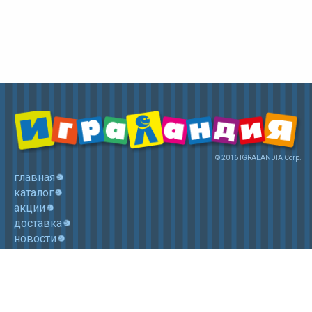
© 2016 IGRALANDIA Corp.
главная
каталог
акции
доставка
новости
контакты
корзина