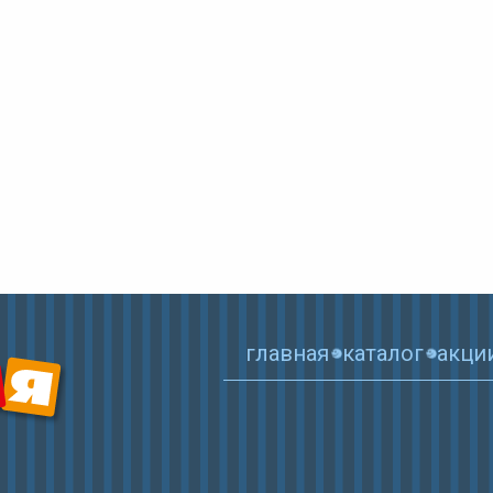
главная
каталог
акци