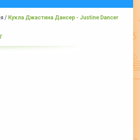
ия
/
Кукла Джастина Дансер - Justine Dancer
r