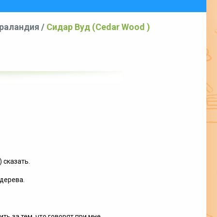
граландия
/
Сидар Вуд (Cedar Wood )
 сказать.
 дерева.
ть за тем, что говорят при мне.