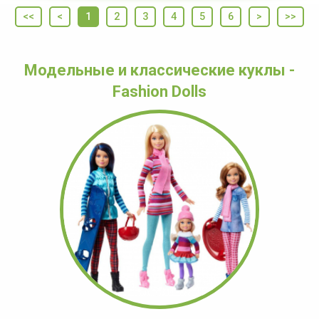
<<
<
1
2
3
4
5
6
>
>>
Модельные и классические куклы -
Fashion Dolls