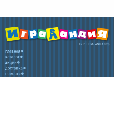
© 2016 IGRALANDIA Corp.
главная
каталог
акции
доставка
новости
контакты
корзина
+7 (985) 750 1755
Электронная почта: igralandia@mail.ru