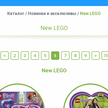
Каталог
/
Новинки и эксклюзивы
/
New LEGO
New LEGO
<
2
3
4
5
6
7
8
9
>
П
New LEGO