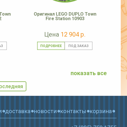
 Town
Оригинал LEGO DUPLO Town
2
Fire Station 10903
Цена
12 904 р.
ПОДРОБНЕЕ
показать все
оследняя
и
доставка
новости
контакты
корзина