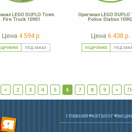
инал LEGO DUPLO Town
Оригинал LEGO DUPLO
Fire Truck 10901
Police Station 1090
Цена
4 594 р.
Цена
6 438 р.
ОДРОБНЕЕ
ПОДРОБНЕЕ
<
2
3
4
5
6
7
8
9
>
П
главная
каталог
акци