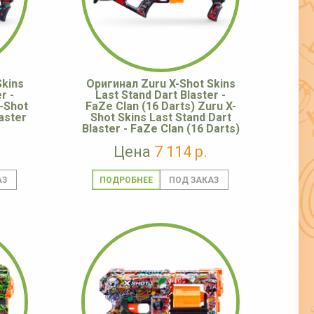
Skins
Оригинал Zuru X-Shot Skins
r -
Last Stand Dart Blaster -
X-Shot
FaZe Clan (16 Darts) Zuru X-
aster
Shot Skins Last Stand Dart
Blaster - FaZe Clan (16 Darts)
Цена
7 114 р.
ПОДРОБНЕЕ