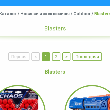
Каталог
/
Новинки и эксклюзивы
/
Outdoor
/
Blaster
Blasters
Первая
<
1
2
>
Последняя
Blasters