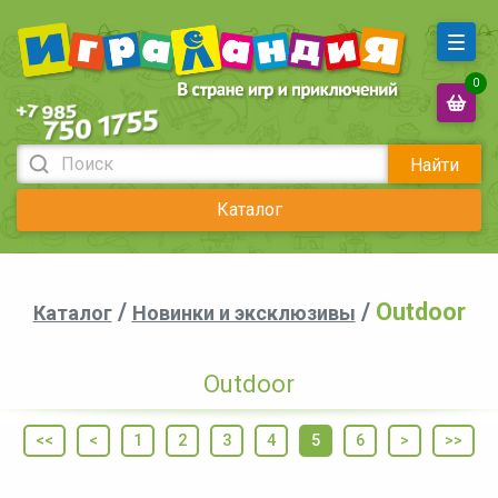
0
Найти
Каталог
/
/
Outdoor
Каталог
Новинки и эксклюзивы
Outdoor
<<
<
1
2
3
4
5
6
>
>>