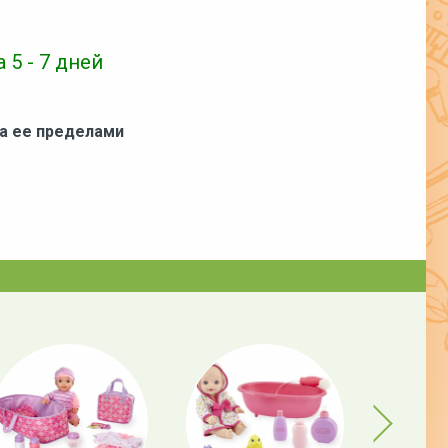
 5 - 7 дней
за ее пределами
Next