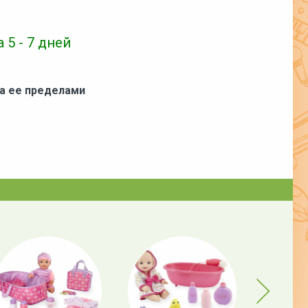
 5 - 7 дней
за ее пределами
Next