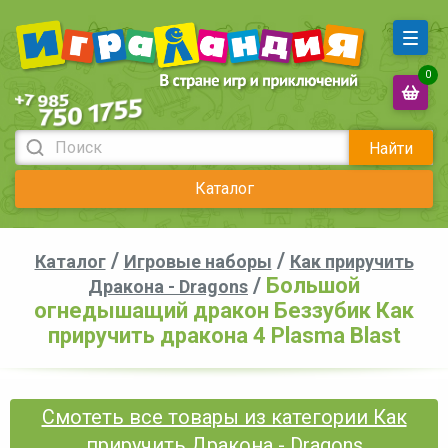
0
Найти
Каталог
/
/
Каталог
Игровые наборы
Как приручить
/
Большой
Дракона - Dragons
огнедышащий дракон Беззубик Как
приручить дракона 4 Plasma Blast
Смотеть все товары из категории Как
приручить Дракона - Dragons