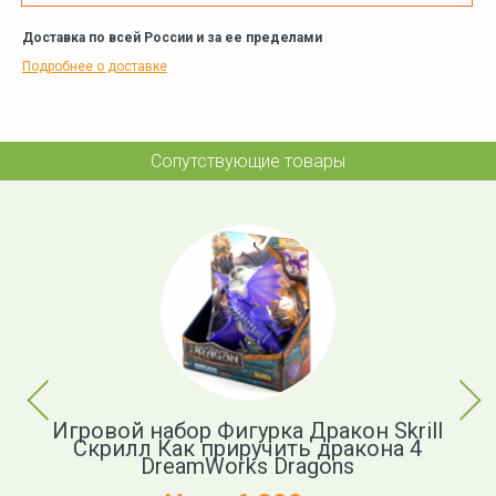
Доставка по всей России и за ее пределами
Подробнее о доставке
Сопутствующие товары
Previous
Next
ь
Игровой набор Фигурка Дракон Skrill
Ф
Скрилл Как приручить дракона 4
DreamWorks Dragons