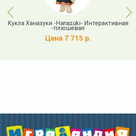
Previous
Next
Кукла Ханазуки -Hanazuki- Интерактивная
Мя
ща
-плюшевая
Цена 7 715 р.