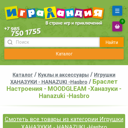
0
Найти
Каталог
/
/
Каталог
Куклы и аксессуары
Игрушки
/
Браслет
ХАНАЗУКИ - HANAZUKI -Hasbro
Настроения - MOODGLEAM -Ханазуки -
Hanazuki -Hasbro
Смотеть все товары из категории Игрушки
ХАНАЗУКИ - HANAZUKI -Hasbro