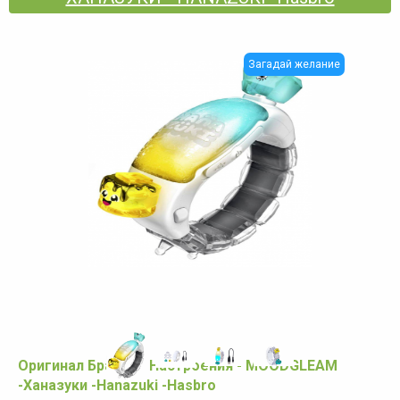
Загадай желание
Оригинал Браслет Настроения - MOODGLEAM
-Ханазуки -Hanazuki -Hasbro