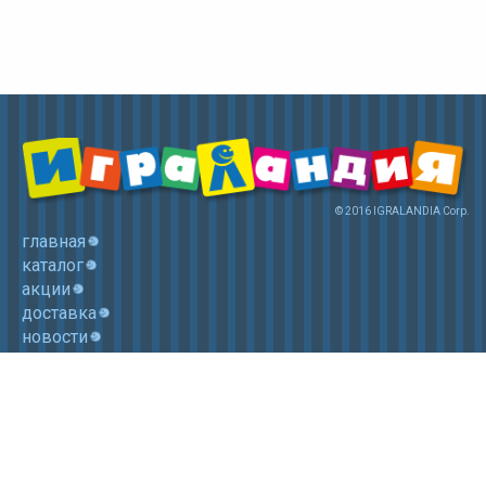
© 2016 IGRALANDIA Corp.
главная
каталог
акции
доставка
новости
контакты
корзина
+7 (985) 750 1755