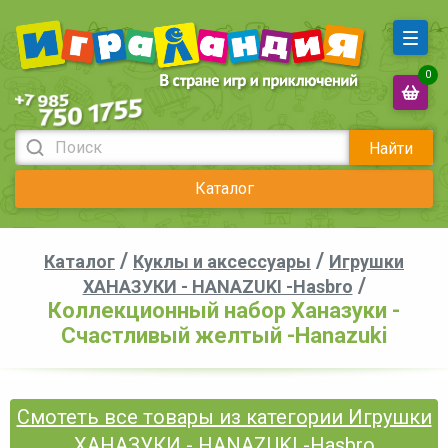
0
Найти
Каталог
/
/
Каталог
Куклы и аксессуары
Игрушки
/
ХАНАЗУКИ - HANAZUKI -Hasbro
Коллекционный набор Ханазуки -
Счастливый желтый -Hanazuki
Смотеть все товары из категории Игрушки
ХАНАЗУКИ - HANAZUKI -Hasbro