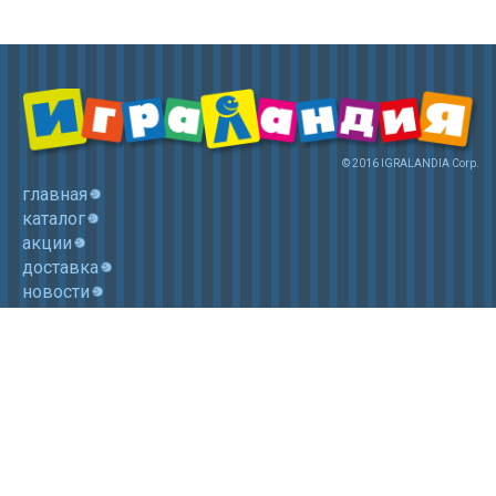
© 2016 IGRALANDIA Corp.
главная
каталог
акции
доставка
новости
контакты
корзина
+7 (985) 750 1755
Электронная почта: igralandia@mail.ru