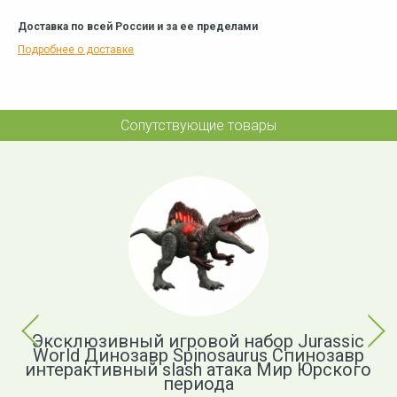
Доставка по всей России и за ее пределами
Подробнее о доставке
Сопутствующие товары
Previous
Next
Эксклюзивный игровой набор Jurassic
World Динозавр Spinosaurus Спинозавр
c
интерактивный slash атака Мир Юрского
в
периода