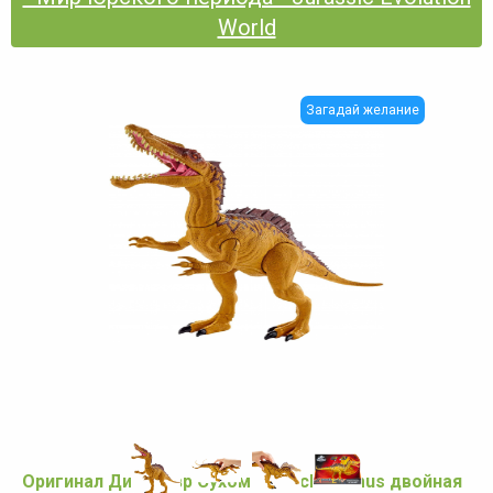
World
Загадай желание
Оригинал Динозавр Сухомим Suchomimus двойная