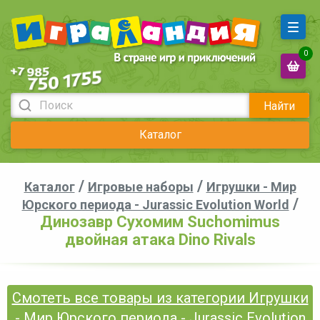
0
Найти
Каталог
/
/
Каталог
Игровые наборы
Игрушки - Мир
/
Юрского периода - Jurassic Evolution World
Динозавр Сухомим Suchomimus
двойная атака Dino Rivals
Смотеть все товары из категории Игрушки
- Мир Юрского периода - Jurassic Evolution