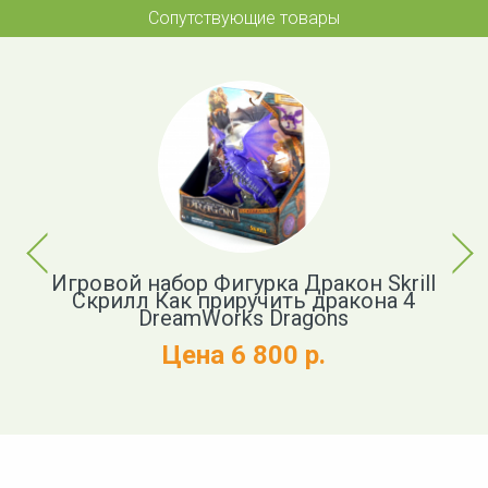
Сопутствующие товары
Previous
Next
ь
Игровой набор Фигурка Дракон Skrill
Ф
Скрилл Как приручить дракона 4
DreamWorks Dragons
Цена 6 800 р.