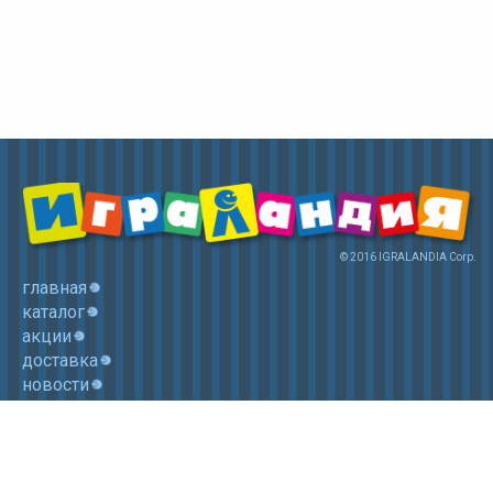
© 2016 IGRALANDIA Corp.
главная
каталог
акции
доставка
новости
контакты
корзина