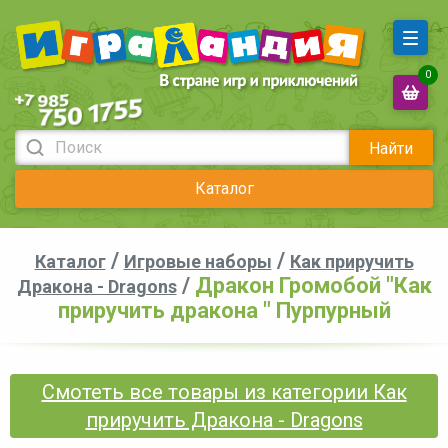
0
Найти
Каталог
/
/
Каталог
Игровые наборы
Как приручить
/
Дракон Громобой "Как
Дракона - Dragons
приручить дракона " Пурпурный
Смотеть все товары из категории Как
приручить Дракона - Dragons